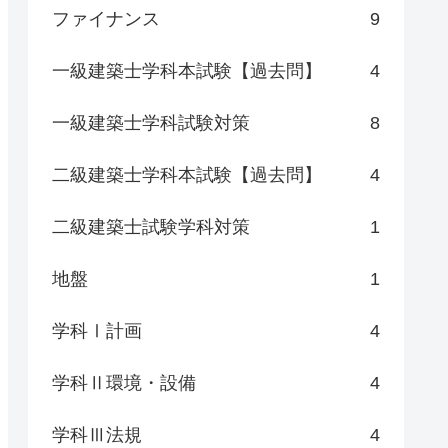
ファイナンス
9
一級建築士学科本試験【過去問】
4
一級建築士学科試験対策
8
二級建築士学科本試験【過去問】
4
二級建築士試験学科対策
1
地盤
1
学科Ⅰ計画
4
学科Ⅱ環境・設備
4
学科Ⅲ法規
4