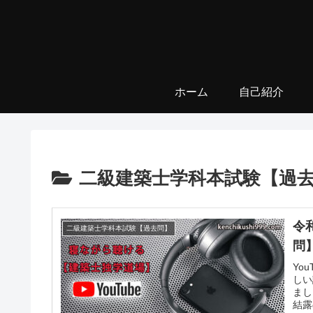
ホーム
自己紹介
二級建築士学科本試験【過
令
二級建築士学科本試験【過去問】
問】
Yo
しい
まし
結露