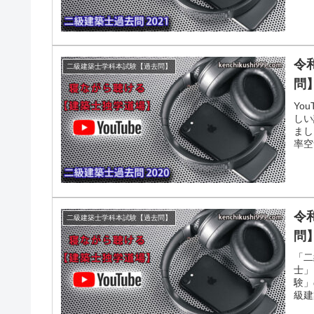
令
二級建築士学科本試験【過去問】
問】
Yo
しい
まし
率空
令
二級建築士学科本試験【過去問】
問】
「二
士」
験」
級建