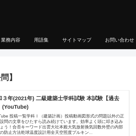
業務内容
用語集
サイトマップ
お問い合わせ
去問】
和３年(2021年) 二級建築士学科試験 本試験【過去
(YouTube)
uTube 投稿一覧学科Ⅰ（建築計画）投稿動画図形式の問題以外の正
設問の文章をひたすら読み続けています。効率よく頭に叩き込み
ょう！合否キーワード出雲大社本殿大気放射換気回数外壁の内部
の防止方法乾球温度設計用全天空照度プルキン...