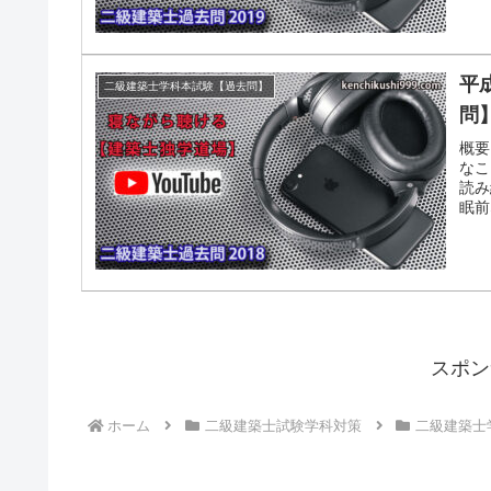
平
二級建築士学科本試験【過去問】
問】
概要
なこ
読み
眠前
スポン
ホーム
二級建築士試験学科対策
二級建築士