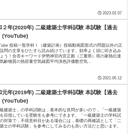
2023.02.07
和２年(2020年) 二級建築士学科試験 本試験【過去
(YouTube)
uTube 投稿一覧学科Ⅰ（建築計画）投稿動画図形式の問題以外の正
設問の文章をひたすら読み続けています。効率よく頭に叩き込み
ょう！合否キーワード伊勢神宮内宮正殿（三重県）塔の家熱伝達
気齢物質の熱容量空気線図平均演色評価数空気...
2021.05.12
和元年(2019年) 二級建築士学科試験 本試験【過去
(YouTube)
級建築士」の学科試験は，基本的な良問が多いので，「一級建築
を目指している受験生も参考にできます。「一級建築士の学科試
の対策で，不得意科目がある場合には，基礎の再確認として「二
築士の学科試験」を参考にしてみるのも良い方法だと思います。