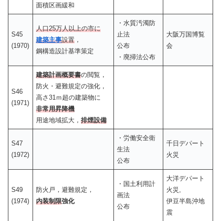
面積区画緩和
・水質汚濁防
人口25万人以上の市に
S45
止法
大阪万国博覧
建築主事
設置
，
(1970)
公布
会
鋼構造設計基準策定
・廃掃法公布
建築計画概要書
の閲覧，
防火・避難規定の強化，
S46
高さ31ｍ超の建築物に
(1971)
非常用昇降機
用途地域拡大，
排煙設備
・労働安全衛
S47
千日デパート
生法
(1972)
火災
公布
大洋デパート
・国土利用計
S49
防火戸，避難規定，
火災,
画法
(1974)
内装制限
強化
伊豆半島沖地
公布
震