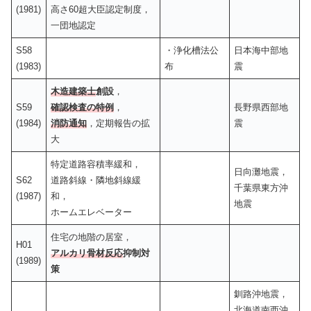
(1981)
高さ60超大臣認定制度，
一団地認定
S58
・浄化槽法公
日本海中部地
(1983)
布
震
木造建築士
創設
，
S59
確認検査の特例
，
長野県西部地
(1984)
消防通知
，定期報告の拡
震
大
特定道路容積率緩和，
日向灘地震，
S62
道路斜線・隣地斜線緩
千葉県東方沖
(1987)
和，
地震
ホームエレベーター
住宅の地階の居室，
H01
アルカリ骨材反応
抑制対
(1989)
策
釧路沖地震，
北海道南西沖