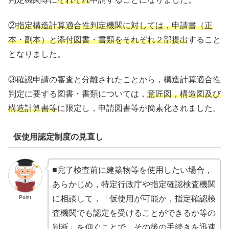
②
指定構造計算適合性判定機関に対しては，申請書（正
本・副本）と添付図書・書類をそれぞれ２部提出
すること
となりました。
③確認申請の審査と分離されたことから，構造計算適合性
判定に要する図書・書類については，
意匠図，構造図及び
構造計算書等
に限定し，申請図書等が簡素化されました。
仮使用認定制度の見直し
■完了検査前に建築物等を使用したい場合，
あらかじめ，特定行政庁や指定確認検査機関
Point
に相談して，「仮使用が可能か，指定確認検
査機関でも認定を受けることができるか等の
判断」を仰ぐことで，その後の手続きを迅速