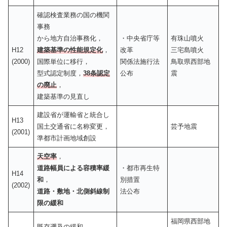
確認検査業務の国の機関
事務
から地方自治事務化，
・中央省庁等
有珠山噴火
H12
建築基準の性能規定化
，
改革
三宅島噴火
(2000)
国際単位に移行，
関係法施行法
鳥取県西部地
型式認定制度，
38条認定
公布
震
の廃止
，
建築基準の見直し
建設省が運輸省と統合し
H13
国土交通省に名称変更，
芸予地震
(2001)
準都市計画地域創設
天空率
，
道路幅員による容積率緩
・都市再生特
H14
和
，
別措置
(2002)
道路・敷地・北側斜線制
法公布
限の緩和
福岡県西部地
既存遡及の緩和，