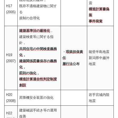
震
H17
既存不適格建築物に関す
構造計算書偽
(2005)
る
装
規制の合理化
事件発覚
建築基準法の厳格化
，
建築検査等に関する指
針，
共同住宅の中間検査義務
・
瑕疵担保責
能登半島地震
H19
化
，
任
新潟県中越沖
(2007)
建築関係図書保存の義務
履行法
公布
地震
化
，
罰則の強化
，
構造計算適合性判定制度
創設
H20
岩手宮城内陸
昇降機安全装置の強化
(2008)
地震
建築確認手続き等の運用
H22
改善