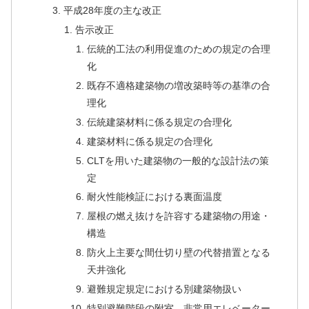
平成28年度の主な改正
告示改正
伝統的工法の利用促進のための規定の合理
化
既存不適格建築物の増改築時等の基準の合
理化
伝統建築材料に係る規定の合理化
建築材料に係る規定の合理化
CLTを用いた建築物の一般的な設計法の策
定
耐火性能検証における裏面温度
屋根の燃え抜けを許容する建築物の用途・
構造
防火上主要な間仕切り壁の代替措置となる
天井強化
避難規定規定における別建築物扱い
特別避難階段の附室，非常用エレベーター