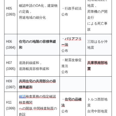
確認申請のOA化，建築物
地震，
H05
・行政手続法
の定義，
昇降機の戸開
(1993)
公布
用途地域の細分化
走行
による死亡事
故
・
バリアフリ
H06
住宅のの地階の容積率緩
三陸はるか沖
ー法
(1994)
和
地震
公布
・耐震改修促
H07
道路斜線緩和，
兵庫県南部地
進法
(1995)
道路幅員容積率緩和
震
公布
H09
共同住宅の共用部分の容
(1997)
積率緩和
確認
検査業務の指定確認
・
住宅の品確
トルコ西部地
H11
検査機関
法
震
(1999)
への開放
,
中間検査制度
の
公布
台湾中部地震
創設