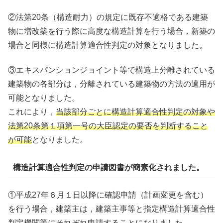
②法第20条（構造耐力）の規定に既存不適格である建築
物に増改築を行う際に高度な構造計算を行う場合，新築の
場合と同様に構造計算適合性判定の対象となりました。
③エキスパンションジョイント等で構造上分離されている
建築物の各部分は，分離されている建築物の方法の適用が
可能となりました。
これにより，
当該部分ごとに構造計算適合性判定の対象や
法第20条第１項第一号の大臣認定の要否を判断すること
が可能
となりました。
構造計算適合性判定の申請図書が簡素化されました。
①平成27年６月１日以降に確認申請（計画変更を含む）
を行う場合，建築主は，建築主事等と指定構造計算適合性
判定機関等に
それぞれ
申請することになりました。