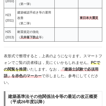
(2010)
（第一弾）
建築確認手続き等の運用
H23
改善
東日本大震災
(2011)
（第二弾）
H25
耐震規定の強化
(2013)
（
天井落下防止
等）
表形式で整理すると，上表のようになります。スマートフ
ォンでご覧の読者様は，見にくいかもしれません。
PCで
の閲覧を推奨
いたします。なお，
「建築士試験で必須用
語」を赤色のマーカー
で示しました。参考にしてくださ
い。
建築基準法その他関係法令等の最近の改正概要
（平成26年度以降）