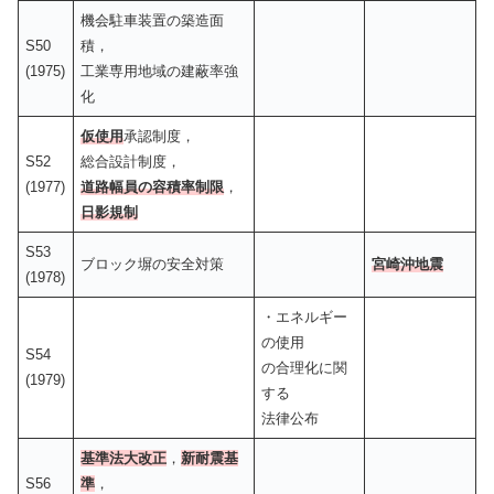
機会駐車装置の築造面
S50
積，
(1975)
工業専用地域の建蔽率強
化
仮使用
承認制度，
S52
総合設計制度，
(1977)
道路幅員の容積率制限
，
日影規制
S53
ブロック塀の安全対策
宮崎沖地震
(1978)
・エネルギー
の使用
S54
の合理化に関
(1979)
する
法律公布
基準法大改正
，
新耐震基
S56
準
，