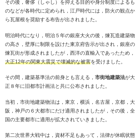
その後，奢侈（しゃし）を抑える目的や身分制度によるも
のなどが各時代に定められ，江戸時代には，防火の観点か
ら瓦屋根を奨励する布告が出されました。
明治時代になり，明治５年の銀座大火の後，煉瓦造建築物
の高さ，壁厚に制限を設けた東京府告示が出され，銀座の
煉瓦街が形成されましたが，西洋の直輸入であったため，
大正12年の関東大震災で壊滅的な被害
を受けました。
その間，建築基準法の前身とも言える，
市街地建築法
が大
正８年に旧都市計画法と共に公布されました。
当初，市街地建築物法は，東京，横浜，名古屋，京都，大
阪，神戸の６大都市にだけ適用されましたが，その後，全
国の主要都市に適用が拡大されていきました。
第二次世界大戦中は，資材不足もあって，法律が休眠状態