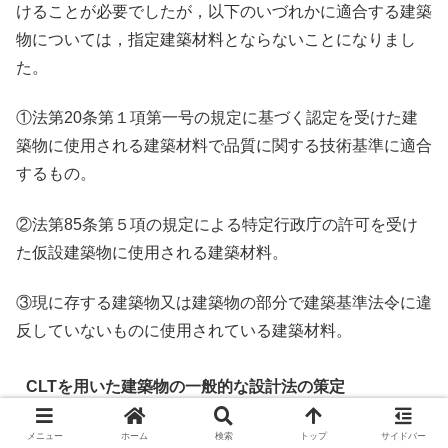
けることが必要でしたが，以下のいづれかに適合する建築
物については，指定建築材料とならないことになりまし
た。
①法第20条第１項第一号の規定に基づく認定を受けた建
築物に使用される建築材料で品質に関する技術基準に適合
するもの。
②法第85条第５項の規定による特定行政庁の許可を受け
た仮設建築物に使用される建築材料。
③現に存する建築物又は建築物の部分で建築基準法令に違
反していないものに使用されている建築材料。
CLTを用いた建築物の一般的な設計法の策定
メニュー
ホーム
検索
トップ
サイドバー
CLTとは，直交集成板（Cross Laminated Timber）のこと