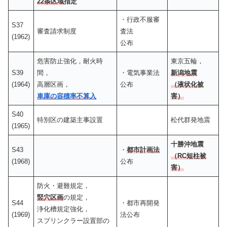
22条区域
指定
・行政不服審
S37
審査請求制度
査法
(1962)
公布
危害防止強化，耐火時
東京五輪，
S39
間，
・電気事業法
新潟地震
(1964)
高層区画，
公布
（液状化被
車庫の容積率不算入
害）
S40
特別区の建築主事設置
松代群発地震
(1965)
十勝沖地震
S43
・
都市計画法
（RC短柱被
(1968)
公布
害）
防火・避難規定，
竪穴区画
の規定，
S44
・都市再開発
浄化槽規定強化，
(1969)
法公布
スプリンクラー設置部の