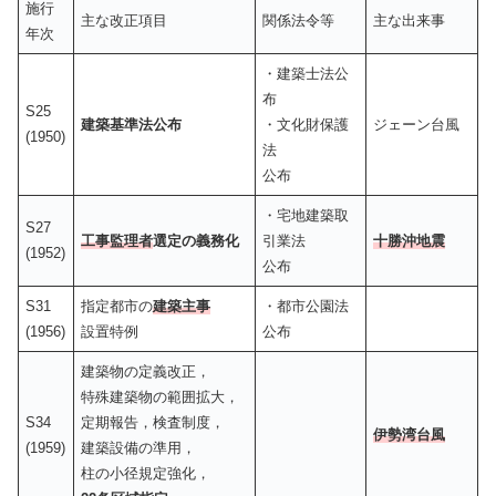
施行
主な改正項目
関係法令等
主な出来事
年次
・建築士法公
布
S25
建築基準法公布
・文化財保護
ジェーン台風
(1950)
法
公布
・宅地建築取
S27
工事監理者
選定の義務化
引業法
十勝沖地震
(1952)
公布
S31
指定都市の
建築主事
・都市公園法
(1956)
設置特例
公布
建築物の定義改正，
特殊建築物の範囲拡大，
S34
定期報告，検査制度，
伊勢湾台風
(1959)
建築設備の準用，
柱の小径規定強化，