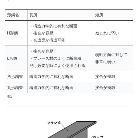
形鋼名
長所
短所
・構造力学的に有利な断面
H形鋼
・接合が容易
ねじれに弱い
・合成梁が構成可能
・接合が容易
弱軸方向に対して
Ⅼ形鋼
・ブレース材のように断面積
非常に弱い
だけ必要な時によく使用される
角形鋼管
構造力学的に有利な断面
接合が複雑
丸形鋼管
構造力学的に有利な断面
接合が複雑
表1