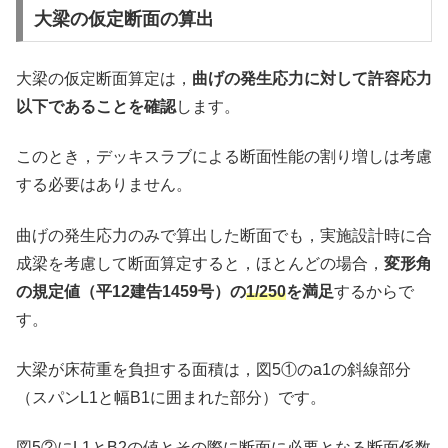
大梁の仮定断面の算出
大梁の仮定断面算定は，
曲げの発生応力に対して許容応力
以下であることを確認
します。
このとき，デッキスラブによる断面性能の割り増しは考慮
する必要はありません。
曲げの発生応力のみで算出した断面でも，実施設計時に合
成梁を考慮して断面算定すると，ほとんどの場合，
変形角
の規定値（平12建告1459号）の
1/250
を満足
するからで
す。
大梁が床荷重を負担する面積は，図5①のa1の斜線部分
（スパンL1と幅B1に囲まれた部分）です。
図5②にL1とB2の値とその際に断面に必要となる断面係数