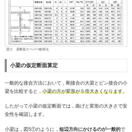
図５ 梁断面スーパー略算法
小梁の仮定断面算定
一般的な接合方法において，剛接合の大梁とピン接合の小
梁を比較すると，
小梁の方が変形が５倍大きくなります
。
したがって小梁の仮定断面では，曲げと変形の大きさで安
全性を確認します。
小梁は，図5①のように，
短辺方向にかけるのが一般的
で