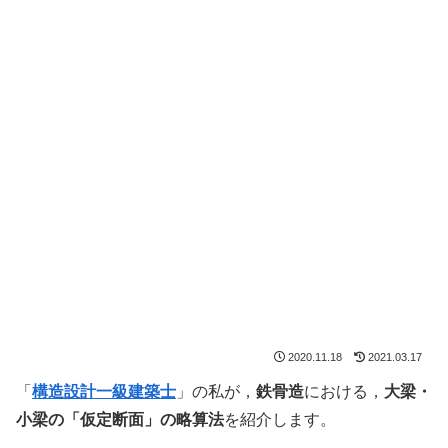
2020.11.18
2021.03.17
「
構造設計一級建築士
」の私が，
鉄骨造
における，
大梁・
小梁の「仮定断面」の略算法
を紹介します。